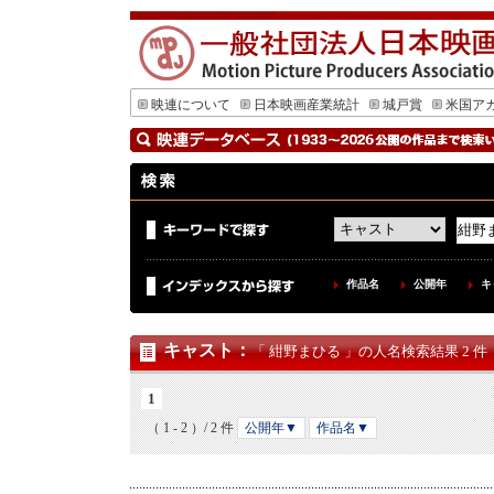
映連について
日本映画産業統計
城戸賞
米国ア
作品名
公開年
キ
キャスト
：
「 紺野まひる 」の人名検索結果 2 件
1
（ 1 - 2 ）/ 2 件
公開年▼
作品名▼