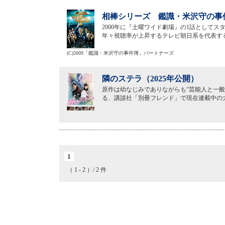
相棒シリーズ 鑑識・米沢守の事件
2000年に『土曜ワイド劇場』の1話として
年々視聴率が上昇するテレビ朝日系を代表する
(C)2009「鑑識・米沢守の事件簿」パートナーズ
隣のステラ（2025年公開）
原作は幼なじみでありながらも“芸能人と一般
る、講談社「別冊フレンド」で現在連載中の
1
（ 1 - 2 ）/ 2 件