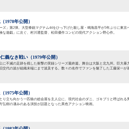
（1978年公開）
ーズ」第2弾。大型拳銃マグナム44をひっ下げた殺し屋・鳴海昌平が5年ぶりに東京
険な遊戯」に次ぐ、村川透監督、松田優作コンビの現代アクション野心作。
仁義なき戦い（1979年公開）
上に不滅の足跡を残した衝撃の実録シリーズ最終篇。舞台は大阪と北九州。巨大暴
旧交代の波が組織末端にまで波及する。数々の名作でファンを魅了した工藤栄一が
（1975年公開）
とり立ち向かう一匹狼の総会屋を主人公に、現代社会のダニ、ゴキブリと呼ばれる
方弘樹の凄みのある演技が話題となった異色アクション映画。
（1982年公開）