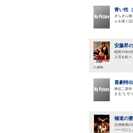
青い性（
ぎらぎら輝
ムを描く話
安藤昇の
昭和33年
人宅を転々
(C)東映
喜劇特出
林征二原作
きる″ヒモ
極道の妻
任侠映画の
ベースにし