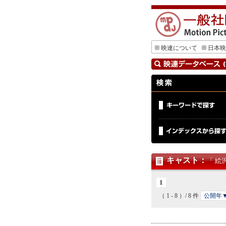
映連について
日本映
キャスト
：
「 絵
1
（ 1 - 8 ）/ 8 件
公開年