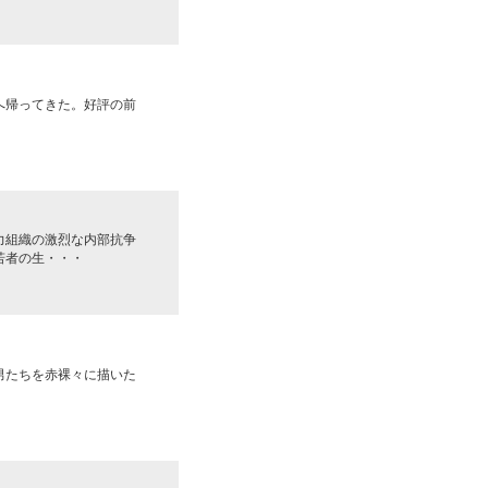
へ帰ってきた。好評の前
力組織の激烈な内部抗争
若者の生・・・
男たちを赤裸々に描いた