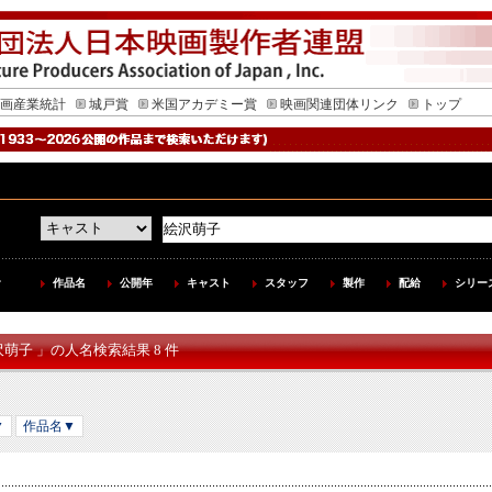
画産業統計
城戸賞
米国アカデミー賞
映画関連団体リンク
トップ
作品名
公開年
キャスト
スタッフ
製作
配給
シリー
沢萌子 」の人名検索結果 8 件
▼
作品名▼