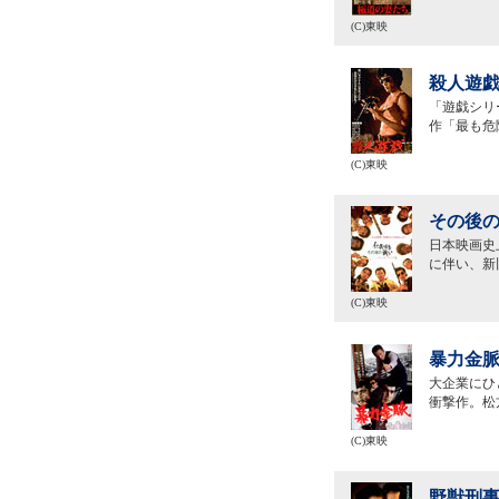
(C)東映
殺人遊戯
「遊戯シリ
作「最も危
(C)東映
その後の
日本映画史
に伴い、新
(C)東映
暴力金脈
大企業にひ
衝撃作。松
(C)東映
野獣刑事