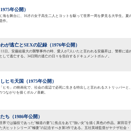
1975年公開）
く海を舞台に、16才の女子高生二人とヨットを駆って世界一周を夢見る大学生。夏
題作。
わが逃亡とSEXの記録（1976年公開）
6月11日。安藤組最大の襲撃事件の時、愛人が7人いたと言われる安藤昇は、警察に追
として逃亡する。34日間の逃亡の日々を告白するドキュメントポルノ。
しヒモ天国（1975年公開）
「ヒモ」の映画化で、社会の底辺で必死に生きる特出しと言われるストリッパーと
″のつながりを描くポルノ喜劇。
たち（1986年公開）
世界では脇役であった“極道の妻”に焦点をあて“強い女”を描く異色の作品。家田荘
た大ヒットシリーズ“極妻”の記念すべき第1作である。五社英雄監督がヤクザ社会・