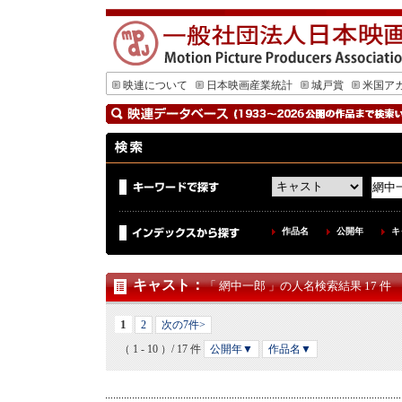
映連について
日本映画産業統計
城戸賞
米国ア
作品名
公開年
キ
キャスト
：
「 網中一郎 」の人名検索結果 17 件
1
2
次の7件>
（ 1 - 10 ）/ 17 件
公開年▼
作品名▼