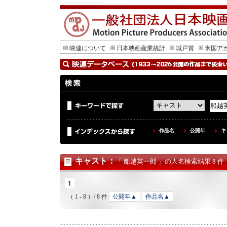
映連について
日本映画産業統計
城戸賞
米国ア
作品名
公開年
キ
キャスト
：
「 船越英一郎 」の人名検索結果 8 件
1
（ 1 - 8 ）/ 8 件
公開年▲
作品名▲