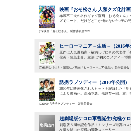
映画『おそ松さん 人類クズ化計画!!!
赤塚不二夫の名作ギャグ漫画「おそ松くん」を
ズでニート、だけどどこか憎めない6つ子の
(C) 映画「おそ松さん」製作委員会2026
ヒーローマニア－生活－（2016年
原作は人気漫画家・福満しげゆきの代表作「
俊英・豊島圭介。主演は“初のコメディー”
(C)福満しげゆき・講談社／映画「ヒーローマニア-生活-」製作委員会
誘拐ラプソディー（2010年公開）
2005年に映画化され大ヒットを記録した「
により映画化。高橋克典、船越英一郎、哀川
(C)2009「誘拐ラプソディー」製作委員会
超劇場版ケロロ軍曹誕生!究極ケロロ
劇場版５周年記念作品！！シリーズ最高のス
友情を描いた究極の冒険ストーリー