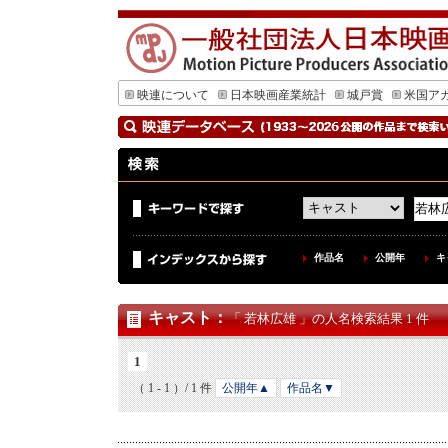
映連について
日本映画産業統計
城戸賞
米国ア
作品名
公開年
キ
キャスト
：
「 若林広雄 」の人名検索結果 1 件
1
（ 1 - 1 ）/ 1 件
公開年▲
作品名▼