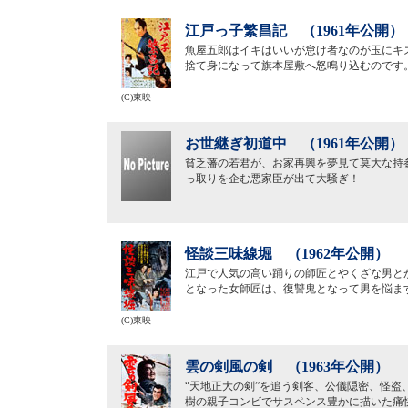
江戸っ子繁昌記 （1961年公開）
魚屋五郎はイキはいいが怠け者なのが玉にキ
捨て身になって旗本屋敷へ怒鳴り込むのです
(C)東映
お世継ぎ初道中 （1961年公開）
貧乏藩の若君が、お家再興を夢見て莫大な持
っ取りを企む悪家臣が出て大騒ぎ！
怪談三味線堀 （1962年公開）
江戸で人気の高い踊りの師匠とやくざな男と
となった女師匠は、復讐鬼となって男を悩ま
(C)東映
雲の剣風の剣 （1963年公開）
“天地正大の剣”を追う剣客、公儀隠密、怪
樹の親子コンビでサスペンス豊かに描いた痛