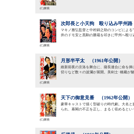
(C)東映
次郎長と小天狗 殴り込み甲州路（
マキノ雅弘監督と中村錦之助のコンビによる“
井のドモ安と黒駒の勝蔵を叩きに甲州へ殴り
(C)東映
月形半平太 （1961年公開）
維新前夜の京洛を舞台に、薩長連合に命を捧
切りなど数々の波瀾が展開。美剣士･橋藏が
(C)東映
天下の御意見番 （1962年公開）
豪華キャストで描く型破りの時代劇。大名と
られ、幕閣の不正を正し、まるく収めるとい
(C)東映