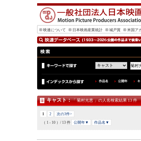
映連について
日本映画産業統計
城戸賞
米国ア
作品名
公開年
キ
キャスト
：
「 菊村光恵 」の人名検索結果 13 件
1
2
次の3件>
（ 1 - 10 ）/ 13 件
公開年▼
作品名▼