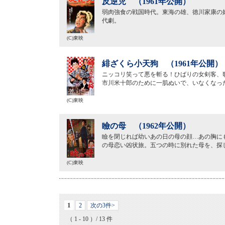
反逆児 （1961年公開）
弱肉強食の戦国時代。東海の雄、徳川家康の
代劇。
(C)東映
緋ざくら小天狗 （1961年公開）
ニッコリ笑って悪を斬る！ひばりの女剣客、
市川米十郎のために一肌ぬいで、いなくなっ
(C)東映
瞼の母 （1962年公開）
瞼を閉じれば幼いあの日の母の顔…あの胸に
の母恋い凶状旅。五つの時に別れた母を、探
(C)東映
1
2
次の3件>
（ 1 - 10 ）/ 13 件