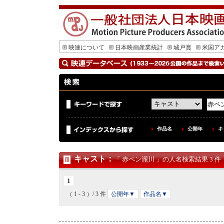
映連について
日本映画産業統計
城戸賞
米国ア
作品名
公開年
キ
キャスト
：
「 赤ペン瀧川 」の人名検索結果 3 件
1
（ 1 - 3 ）/ 3 件
公開年▼
作品名▼