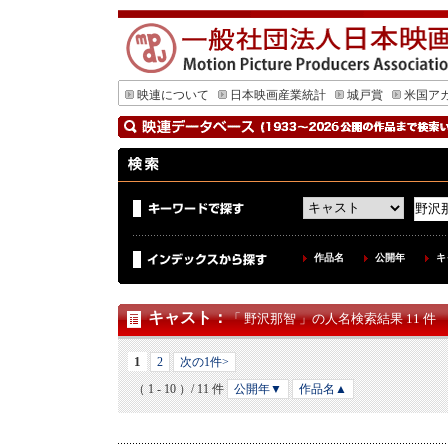
映連について
日本映画産業統計
城戸賞
米国ア
作品名
公開年
キ
キャスト
：
「 野沢那智 」の人名検索結果 11 件
1
2
次の1件>
（ 1 - 10 ）/ 11 件
公開年▼
作品名▲