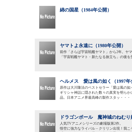
綿の国星（1984年公開）
ヤマトよ永遠に（1980年公開）
前作「さらば宇宙戦艦ヤマト」から2年。ヤ
「宇宙戦艦ヤマト・新たなる旅立ち」の後を
ヘルメス 愛は風の如く（1997年
原作は大川隆法のベストセラー「愛は風の如
ギリシャ神話に隠された数々の真実を明らかに
品。日本アニメ界最高峰の製作スタッ・・・
ドラゴンボール 魔神城のねむり姫
人気TVアニメシリーズの劇場版第2作。
悟空に強力なライバル－クリリン出現！我こ