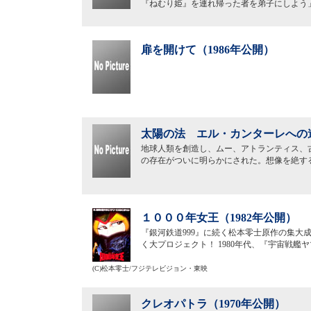
『ねむり姫』を連れ帰った者を弟子にしよう
扉を開けて（1986年公開）
太陽の法 エル・カンターレへの道
地球人類を創造し、ムー、アトランティス、
の存在がついに明らかにされた。想像を絶す
１０００年女王（1982年公開）
『銀河鉄道999』に続く松本零士原作の集大
く大プロジェクト！ 1980年代、『宇宙戦
(C)松本零士/フジテレビジョン・東映
クレオパトラ（1970年公開）