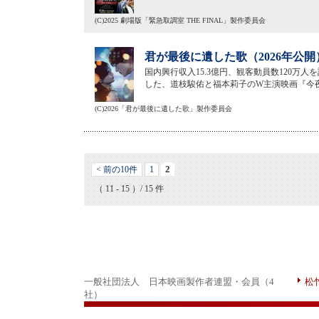
(C)2025 劇場版「緊急取調室 THE FINAL」製作委員会
君が最後に遺した歌（2026年公開
国内興行収入15.3億円、観客動員数120万
した、道枝駿佑と福本莉子のW主演映画『今夜
(C)2026「君が最後に遺した歌」製作委員会
2
< 前の10件
1
（ 11 - 15 ）/ 15 件
一般社団法人 日本映画製作者連盟・会員（4
松
社）