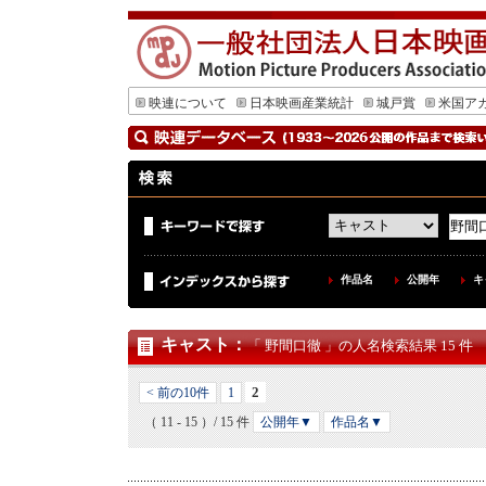
映連について
日本映画産業統計
城戸賞
米国ア
作品名
公開年
キ
キャスト
：
「 野間口徹 」の人名検索結果 15 件
2
< 前の10件
1
（ 11 - 15 ）/ 15 件
公開年▼
作品名▼