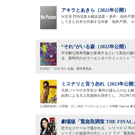
アキラとあきら（2022年公開）
W主演 竹内涼真＆横浜流星 × 原作・池井戸
してきた日本を代表する作家・池井戸潤。 
“それ”がいる森（2022年公開）
不可解な怪奇現象が多発するという実在の森を
る、新時代のホラーエンターテインメント『
(C)2022「“それ”がいる森」製作委員会
ミステリと言う勿れ（2023年公開
天然パーマの大学生が 事件の謎も人の心も解
由美による大人気漫画を原作とし、2022年
(C)田村由美／小学館 (C）2023 フジテレビジョン 小学館 TopCoat 東宝
劇場版「緊急取調室 THE FINAL
壮大なスケールで描かれる、シリーズ 12 年の
シーズンが放送中の大ヒットド ラマ「緊急