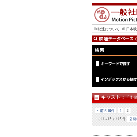
映連について
日本映
キャスト
：
「 野
2
< 前の10件
1
（ 11 - 15 ）/ 15 件
公開