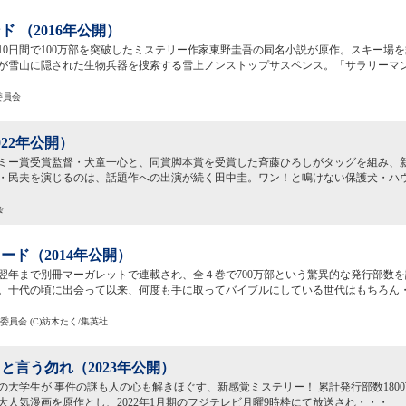
ド （2016年公開）
10日間で100万部を突破したミステリー作家東野圭吾の同名小説が原作。スキー場
が雪山に隠された生物兵器を捜索する雪上ノンストップサスペンス。「サラリーマ
委員会
022年公開）
ミー賞受賞監督・犬童一心と、同賞脚本賞を受賞した斉藤ひろしがタッグを組み、
・民夫を演じるのは、話題作への出演が続く田中圭。ワン！と鳴けない保護犬・ハ
会
ード（2014年公開）
から翌年まで別冊マーガレットで連載され、全４巻で700万部という驚異的な発行部数
。十代の頃に出会って以来、何度も手に取ってバイブルにしている世代はもちろん
作委員会 (C)紡木たく/集英社
と言う勿れ（2023年公開）
の大学生が 事件の謎も人の心も解きほぐす、新感覚ミステリー！ 累計発行部数180
大人気漫画を原作とし、2022年1月期のフジテレビ月曜9時枠にて放送され・・・