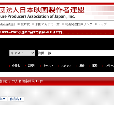
画産業統計
城戸賞
米国アカデミー賞
映画関連団体リンク
トップ
作品名
公開年
キャスト
スタッフ
製作
配給
シリー
間口徹 」の人名検索結果 15 件
年▼
作品名▼