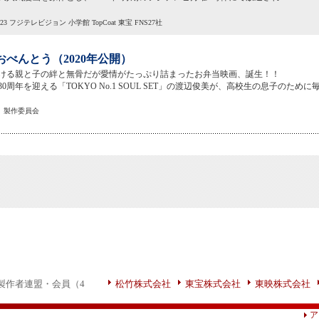
3 フジテレビジョン 小学館 TopCoat 東宝 FNS27社
のおべんとう（2020年公開）
る親と子の絆と無骨だが愛情がたっぷり詰まったお弁当映画、誕生！！
周年を迎える「TOKYO No.1 SOUL SET」の渡辺俊美が、高校生の息子のため
う」製作委員会
製作者連盟・会員（4
松竹株式会社
東宝株式会社
東映株式会社
ア