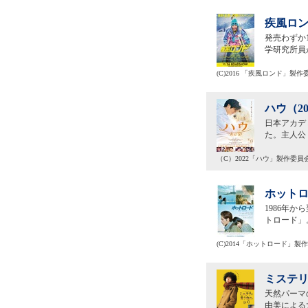
疾風ロン
発売わずか
学研究所員
(C)2016 「疾風ロンド」製作
ハウ（2
日本アカデ
た。主人公
（C）2022「ハウ」製作委員
ホットロ
1986年
トロード」
(C)2014「ホットロード」製
ミステリ
天然パーマ
由美による