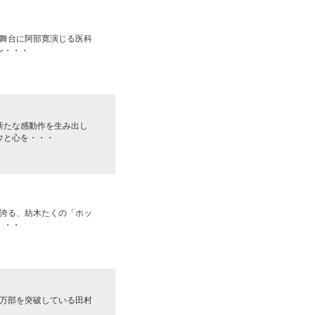
を舞台に阿部寛演じる医科
ン・・・
新たな感動作を生み出し
ウと心を・・・
を誇る、紡木たくの「ホッ
・・・
0万部を突破している田村