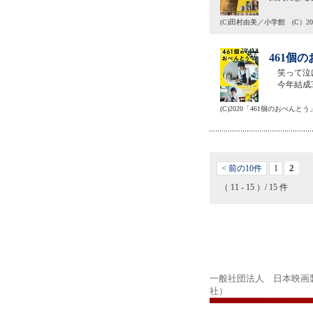
(C)田村由美／小学館 (C）202
461個
笑って泣け
今年結成30
(C)2020「461個のおべんと
2
< 前の10件
1
（ 11 - 15 ）/ 15 件
一般社団法人 日本映画
社）