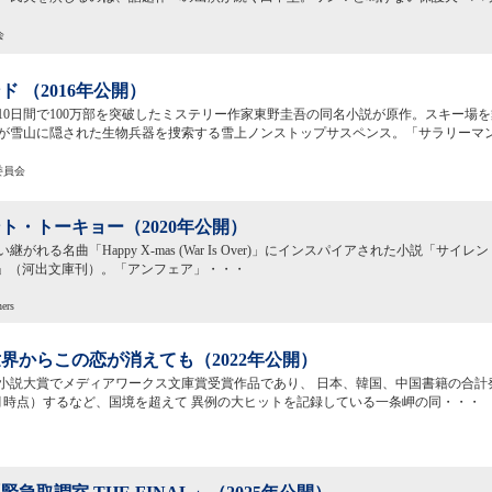
会
ド （2016年公開）
10日間で100万部を突破したミステリー作家東野圭吾の同名小説が原作。スキー場
が雪山に隠された生物兵器を捜索する雪上ノンストップサスペンス。「サラリーマ
委員会
ト・トーキョー（2020年公開）
がれる名曲「Happy X-mas (War Is Over)」にインスパイアされた小説「サイレン
s Xmas」（河出文庫刊）。「アンフェア」・・・
ers
界からこの恋が消えても（2022年公開）
撃小説大賞でメディアワークス文庫賞受賞作品であり、 日本、韓国、中国書籍の合計発
年6月時点）するなど、国境を超えて 異例の大ヒットを記録している一条岬の同・・・