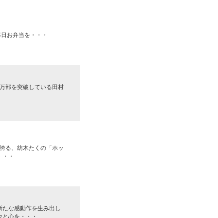
に毎日お弁当を・・・
0万部を突破している田村
を誇る、紡木たくの「ホッ
・・・
新たな感動作を生み出し
ウと心を・・・