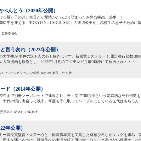
のおべんとう（2020年公開）
る親と子の絆と無骨だが愛情がたっぷり詰まったお弁当映画、誕生！！
周年を迎える「TOKYO No.1 SOUL SET」の渡辺俊美が、高校生の息子のため
う」製作委員会
と言う勿れ（2023年公開）
の大学生が 事件の謎も人の心も解きほぐす、新感覚ミステリー！ 累計発行部数180
大人気漫画を原作とし、2022年1月期のフジテレビ月曜9時枠にて放送され・・・
3 フジテレビジョン 小学館 TopCoat 東宝 FNS27社
ード（2014年公開）
から翌年まで別冊マーガレットで連載され、全４巻で700万部という驚異的な発行部数
。十代の頃に出会って以来、何度も手に取ってバイブルにしている世代はもちろん
作委員会 (C)紡木たく/集英社
022年公開）
ミー賞受賞監督・犬童一心と、同賞脚本賞を受賞した斉藤ひろしがタッグを組み、
・民夫を演じるのは、話題作への出演が続く田中圭。ワン！と鳴けない保護犬・ハ