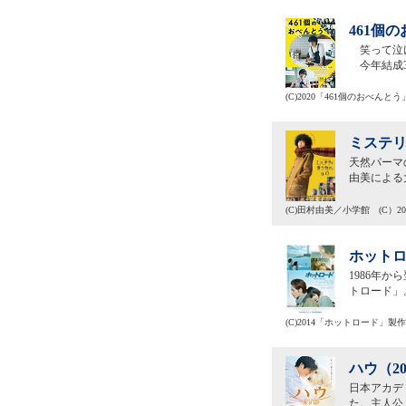
461個
笑って泣け
今年結成30
(C)2020「461個のおべんと
ミステリ
天然パーマ
由美による
(C)田村由美／小学館 (C）202
ホットロ
1986年
トロード」
(C)2014「ホットロード」製
ハウ（2
日本アカデ
た。主人公