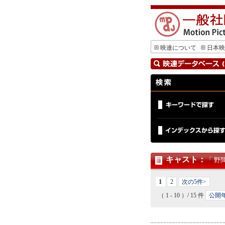
映連について
日本映
キャスト
：
「 野
1
2
次の5件>
（ 1 - 10 ）/ 15 件
公開