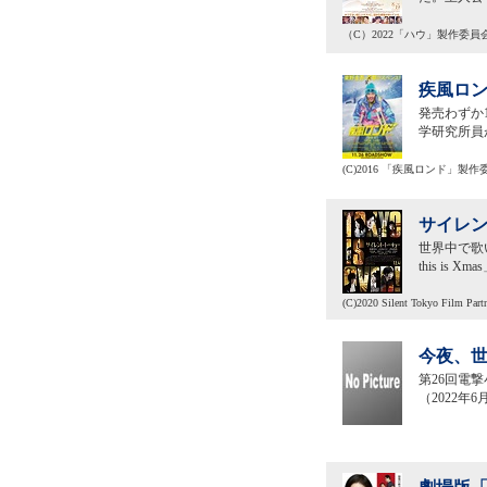
（C）2022「ハウ」製作委員
疾風ロン
発売わずか
学研究所員
(C)2016 「疾風ロンド」製作
サイレン
世界中で歌い継
this i
(C)2020 Silent Tokyo Film Partn
今夜、世
第26回電
（2022