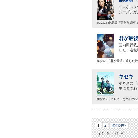
劇場版「緊
壮大なスケー
シーズンが
(C)2025 劇場版「緊急取調室 
君が最後
国内興行収
した、道枝
(C)2026「君が最後に遺し
キセキ 
ギネスに「
生にまつわ
(C)2017「キセキ－あの日
1
2
次の5件>
（ 1 - 10 ）/ 15 件