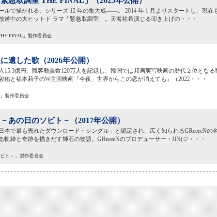
急取調室 THE FINAL」（2025年公開）
ルで描かれる、シリーズ 12 年の集大成――。 2014 年 1 月よりスタートし、現
放送中の大ヒットド ラマ「緊急取調室」。天海祐希演じる叩き上げの・・・
THE FINAL」製作委員会
に遺した歌（2026年公開）
入15.3億円、観客動員数120万人を記録し、韓国では邦画実写映画の歴代２位となる
駿佑と福本莉子のW主演映画『今夜、世界からこの恋が消えても』（2022・・・
た歌」製作委員会
－あの日のソビト－（2017年公開）
日本で最も売れたダウンロード・シングル」と認定され、広く知られるGReeeeNの
る軌跡と奇跡を描きだす輝石の物語。GReeeeNのプロデューサー・JIN(ジ・・・
のソビト－」製作委員会