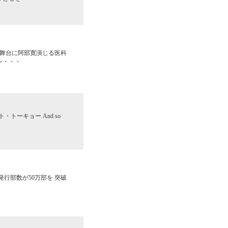
を舞台に阿部寛演じる医科
ン・・・
ト・トーキョー And so
行部数が50万部を 突破