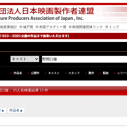
画産業統計
城戸賞
米国アカデミー賞
映画関連団体リンク
トップ
作品名
公開年
キャスト
スタッフ
製作
配給
シリー
間口徹 」の人名検索結果 15 件
年▲
作品名▲