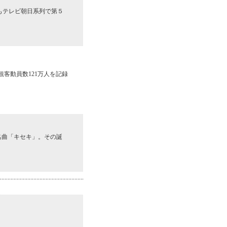
在もテレビ朝日系列で第５
観客動員数121万人を記録
名曲「キセキ」。その誕