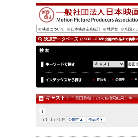
映連について
日本映画産業統計
城戸賞
米国ア
作品名
公開年
キ
キャスト
：
「 長田美穂 」の人名検索結果 1 件
1
（ 1 - 1 ）/ 1 件
公開年▲
作品名▼