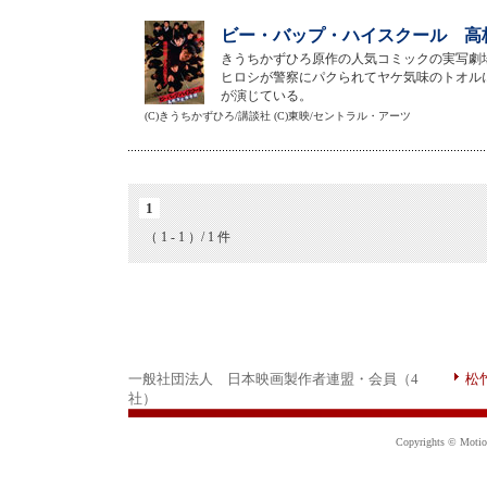
ビー・バップ・ハイスクール 高校
きうちかずひろ原作の人気コミックの実写劇
ヒロシが警察にパクられてヤケ気味のトオル
が演じている。
(C)きうちかずひろ/講談社 (C)東映/セントラル・アーツ
1
（ 1 - 1 ）/ 1 件
一般社団法人 日本映画製作者連盟・会員（4
松
社）
Copyrights © Motion 