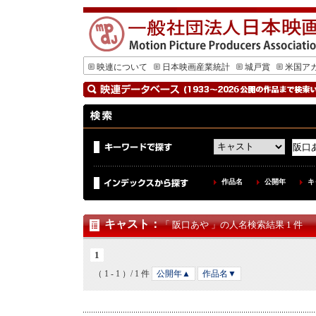
映連について
日本映画産業統計
城戸賞
米国ア
作品名
公開年
キ
キャスト
：
「 阪口あや 」の人名検索結果 1 件
1
（ 1 - 1 ）/ 1 件
公開年▲
作品名▼