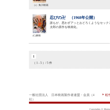
（c）角川映画
忍びの卍 （1968年公開）
誰もが、思わずアッとおどろくようなセック
太郎の原作を映画化。
(C)東映
1
（ 1 - 5 ）/ 5 件
一般社団法人 日本映画製作者連盟・会員（4
松
社）
Copyrights © Motion 