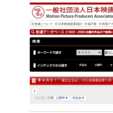
映連について
日本映画産業統計
城戸賞
米国ア
作品名
公開年
キ
キャスト
：
「 霧立はるみ 」の人名検索結果 5 件
1
（ 1 - 5 ）/ 5 件
公開年▼
作品名▼