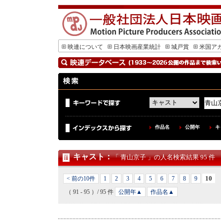
映連について
日本映画産業統計
城戸賞
米国ア
作品名
公開年
キ
キャスト
：
「 青山京子 」の人名検索結果 95 件
10
< 前の10件
1
2
3
4
5
6
7
8
9
（ 91 - 95 ）/ 95 件
公開年▲
作品名▲