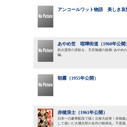
アンコールワット物語 美しき哀愁
あやめ笠 喧嘩街道（1960年公開
鉄火渡世の哀歓を、天衣無縫の旅鴉･あやめ
編。
朝霧（1955年公開）
赤穂浪士（1961年公開）
日本一の豪華配役で描く元禄大絵巻！赤穂義
して描いた大佛次郎の名作の映画化。千恵蔵