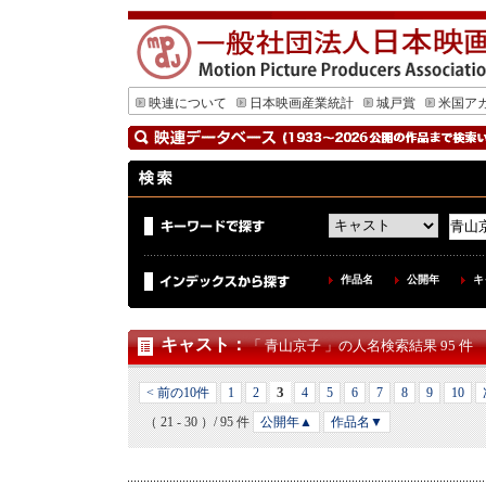
映連について
日本映画産業統計
城戸賞
米国ア
作品名
公開年
キ
キャスト
：
「 青山京子 」の人名検索結果 95 件
3
< 前の10件
1
2
4
5
6
7
8
9
10
（ 21 - 30 ）/ 95 件
公開年▲
作品名▼