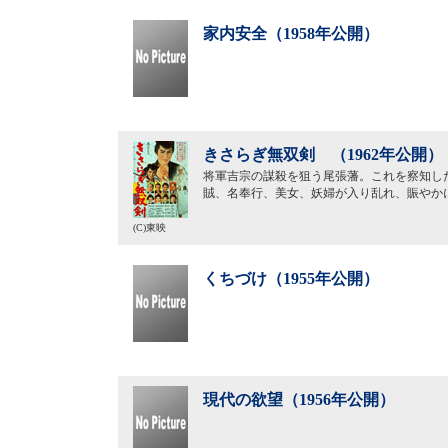
家内安全（1958年公開）
きさらぎ無双剣 （1962年公開）
将軍吉宗の謀殺を狙う尾張藩。これを察知し
賊、名奉行、美女、妖婦が入り乱れ、賑やか
(C)東映
くちづけ（1955年公開）
現代の欲望（1956年公開）