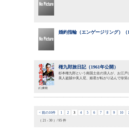
婚約指輪（エンゲージリング）（1
権九郎旅日記（1961年公開）
杉本権九郎という南国土佐の浪人が、お江戸
美人盗賊や美人尼、姫君が転がり込んで珍笑
(C)東映
3
< 前の10件
1
2
4
5
6
7
8
9
10
（ 21 - 30 ）/ 95 件