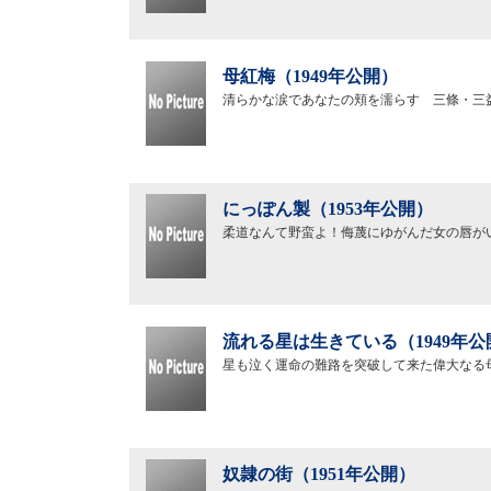
母紅梅（1949年公開）
清らかな涙であなたの頬を濡らす 三條・三
にっぽん製（1953年公開）
柔道なんて野蛮よ！侮蔑にゆがんだ女の唇が
流れる星は生きている（1949年公
星も泣く運命の難路を突破して来た偉大なる
奴隷の街（1951年公開）