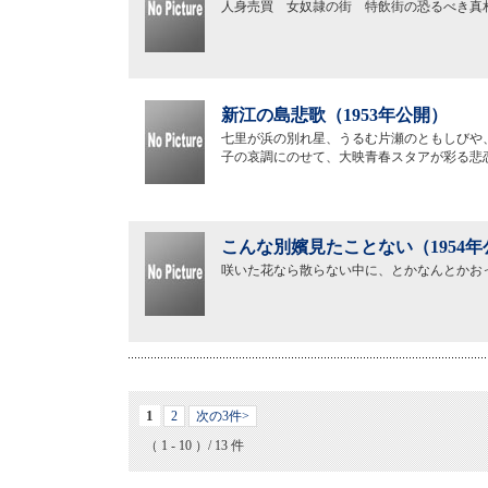
人身売買 女奴隷の街 特飲街の恐るべき真
新江の島悲歌（1953年公開）
七里が浜の別れ星、うるむ片瀬のともしびや
子の哀調にのせて、大映青春スタアが彩る悲
こんな別嬪見たことない（1954年
咲いた花なら散らない中に、とかなんとかお
1
2
次の3件>
（ 1 - 10 ）/ 13 件