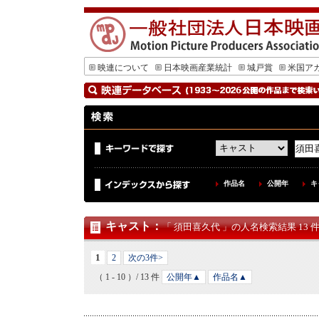
映連について
日本映画産業統計
城戸賞
米国ア
作品名
公開年
キ
キャスト
：
「 須田喜久代 」の人名検索結果 13 
1
2
次の3件>
（ 1 - 10 ）/ 13 件
公開年▲
作品名▲