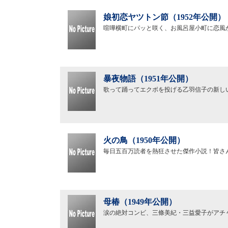
娘初恋ヤツトン節（1952年公開）
喧嘩横町にパッと咲く、お風呂屋小町に恋風
暴夜物語（1951年公開）
歌って踊ってエクボを投げる乙羽信子の新し
火の鳥（1950年公開）
毎日五百万読者を熱狂させた傑作小説！皆さ
母椿（1949年公開）
涙の絶対コンビ、三條美紀・三益愛子がアチ