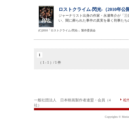
ロストクライム-閃光-（2010年公
ジャーナリスト出身の作家・永瀬隼介が「三
い、闇に葬られた事件の真実を暴く刑事たち
(C)2010「ロストクライム-閃光-」製作委員会
1
（ 1 - 1 ）/ 1 件
一般社団法人 日本映画製作者連盟・会員（4
松
社）
Copyrights © Motion 