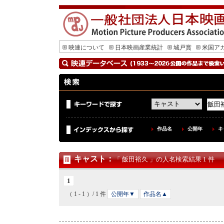
映連について
日本映画産業統計
城戸賞
米国ア
作品名
公開年
キ
キャスト
：
「 飯田裕久 」の人名検索結果 1 件
1
（ 1 - 1 ）/ 1 件
公開年▼
作品名▲