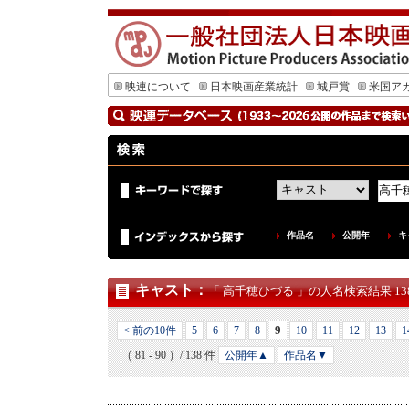
映連について
日本映画産業統計
城戸賞
米国ア
作品名
公開年
キ
キャスト
：
「 高千穂ひづる 」の人名検索結果 138
9
< 前の10件
5
6
7
8
10
11
12
13
1
（ 81 - 90 ）/ 138 件
公開年▲
作品名▼