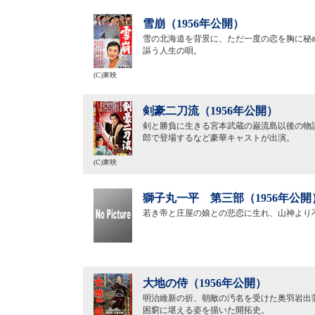
雪崩（1956年公開）
雪の北海道を背景に、ただ一度の恋を胸に秘
謳う人生の唄。
(C)東映
剣豪二刀流（1956年公開）
剣と勝負に生きる宮本武蔵の巌流島以後の物
郎で登場するなど豪華キャストが出演。
(C)東映
獅子丸一平 第三部（1956年公開
若き帝と庄屋の娘との悲恋に生れ、山神より
大地の侍（1956年公開）
明治維新の折、朝敵の汚名を受けた奥羽岩出
困窮に堪える姿を描いた開拓史。