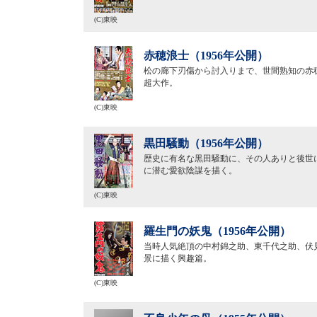
(C)東映
赤穂浪士（1956年公開）
松の廊下刃傷から討入りまで、世間熟知の赤
超大作。
(C)東映
黒田騒動（1956年公開）
歴史に有名な黒田騒動に、その人ありと後世
に潜む愛欲陰謀を描く。
(C)東映
羅生門の妖鬼（1956年公開）
当時人気絶頂の中村錦之助、東千代之助、伏
景に描く興趣篇。
(C)東映