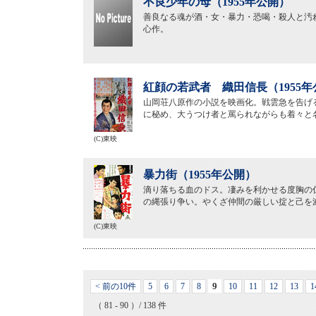
不良少年の母（1955年公開）
善良なる魂が酒・女・暴力・恐喝・殺人と汚
心作。
紅顔の若武者 織田信長（1955年
山岡荘八原作の小説を映画化。戦雲急を告げ
に秘め、大うつけ者と罵られながらも着々と
(C)東映
暴力街（1955年公開）
滴り落ちる血のドス。凄みを利かせる度胸の
の縄張り争い。やくざ仲間の厳しい掟と己を
(C)東映
9
< 前の10件
5
6
7
8
10
11
12
13
1
（ 81 - 90 ）/ 138 件