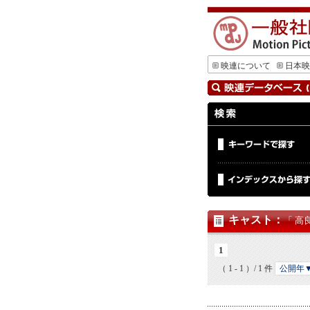
映連について
日本映
キャスト
：
「 高
1
（ 1 - 1 ）/ 1 件
公開年