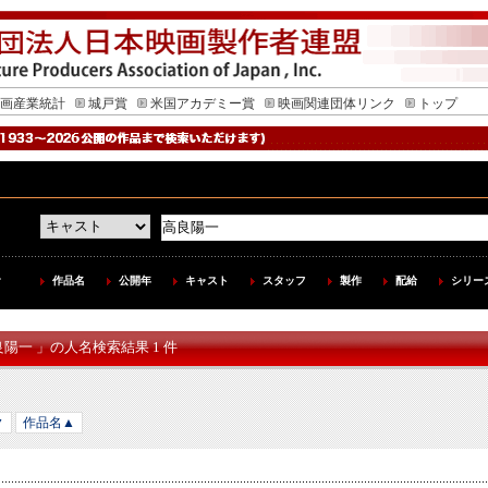
画産業統計
城戸賞
米国アカデミー賞
映画関連団体リンク
トップ
作品名
公開年
キャスト
スタッフ
製作
配給
シリー
良陽一 」の人名検索結果 1 件
▼
作品名▲