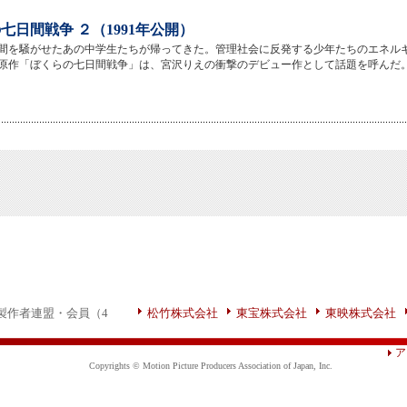
七日間戦争 ２（1991年公開）
世間を騒がせたあの中学生たちが帰ってきた。管理社会に反発する少年たちのエネル
原作「ぼくらの七日間戦争」は、宮沢りえの衝撃のデビュー作として話題を呼んだ
製作者連盟・会員（4
松竹株式会社
東宝株式会社
東映株式会社
ア
Copyrights © Motion Picture Producers Association of Japan, Inc.