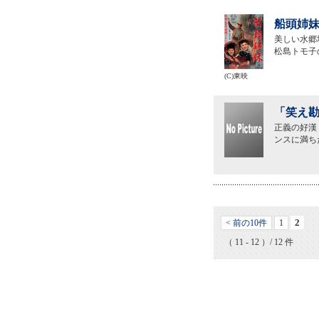
船頭姉妹
美しい水郷
松島トモ子
(C)東映
「笑え勘
正義の好漢
ンスに満ち
2
< 前の10件
1
（ 11 - 12 ）/ 12 件