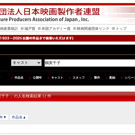
画産業統計
城戸賞
米国アカデミー賞
映画関連団体リンク
トップ
作品名
公開年
キャスト
スタッフ
製作
配給
シリー
実千子 」の人名検索結果 12 件
年▼
作品名▲