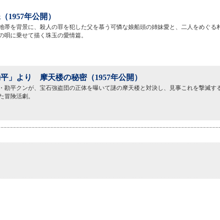
（1957年公開）
地帯を背景に、殺人の罪を犯した父を慕う可憐な娘船頭の姉妹愛と、二人をめぐる
の唄に乗せて描く珠玉の愛情篇。
平」より 摩天楼の秘密（1957年公開）
・勘平クンが、宝石強盗団の正体を曝いて謎の摩天楼と対決し、見事これを撃滅す
た冒険活劇。