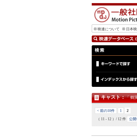
映連について
日本映
キャスト
：
「 鶴
2
< 前の10件
1
（ 11 - 12 ）/ 12 件
公開