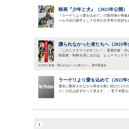
映画『少年と犬』（2025年公開）
『ラーゲリより愛を込めて』の製作陣が再集
ール小説の旗手として日本の文学界の先頭を走り
護られなかった者たちへ（2021年
「このミステリーがすごい！」受賞作家・中
容疑者・利根を演じるのは、ヒューマンドラ
(C)2021 映画「護られなかった者たちへ」製作委員会
ラーゲリより愛を込めて（2022年
運命に翻弄されながら再会を願い続けた2人の
イ）の日は必ずやって来ます。」 零下40度
1