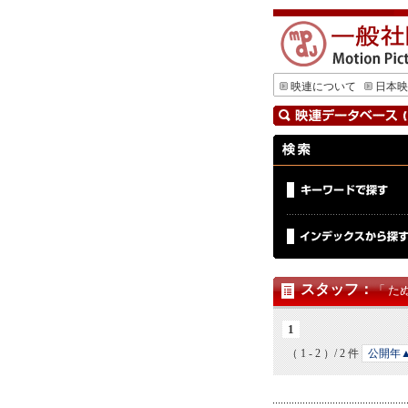
映連について
日本映
スタッフ
：
「 た
1
（ 1 - 2 ）/ 2 件
公開年