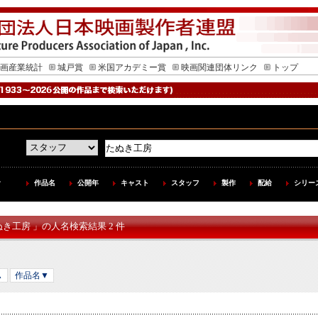
画産業統計
城戸賞
米国アカデミー賞
映画関連団体リンク
トップ
作品名
公開年
キャスト
スタッフ
製作
配給
シリー
ぬき工房 」の人名検索結果 2 件
▲
作品名▼