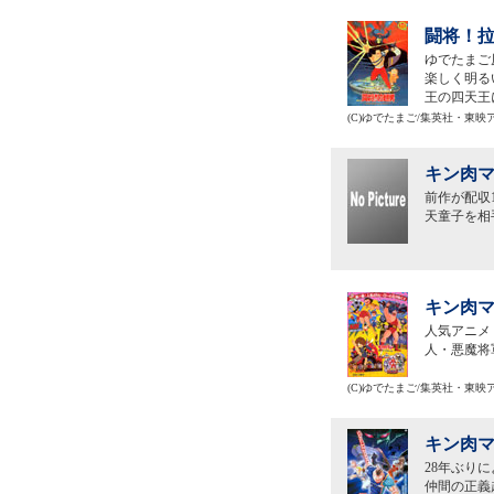
闘将！拉
ゆでたまご
楽しく明る
王の四天王
(C)ゆでたまご/集英社・東
キン肉マ
前作が配収
天童子を相
キン肉マ
人気アニメ
人・悪魔将
(C)ゆでたまご/集英社・東
キン肉マ
28年ぶり
仲間の正義