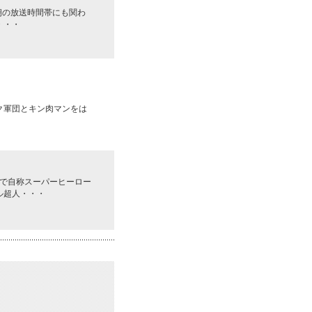
朝の放送時間帯にも関わ
・・・
ク軍団とキン肉マンをは
で自称スーパーヒーロー
ル超人・・・