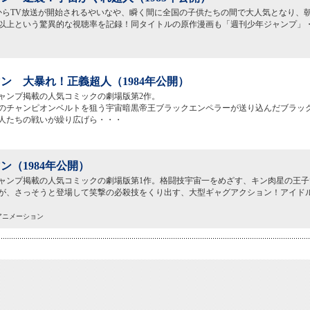
4月からTV放送が開始されるやいなや、瞬く間に全国の子供たちの間で大人気となり、
％以上という驚異的な視聴率を記録！同タイトルの原作漫画も「週刊少年ジャンプ」
ン 大暴れ！正義超人（1984年公開）
ャンプ掲載の人気コミックの劇場版第2作。
のチャンピオンベルトを狙う宇宙暗黒帝王ブラックエンペラーが送り込んだブラッ
人たちの戦いが繰り広げら・・・
ン（1984年公開）
ャンプ掲載の人気コミックの劇場版第1作。格闘技宇宙一をめざす、キン肉星の王子
が、さっそうと登場して笑撃の必殺技をくり出す、大型ギャグアクション！アイド
映アニメーション