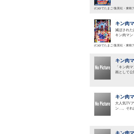
(C)ゆでたまご/集英社・東
キン肉マ
滅ぼされた
キン肉マン
(C)ゆでたまご/集英社・東
キン肉マ
「キン肉マ
画として公
キン肉マ
大人気TV
ン…。それ
キン肉マ