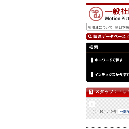
映連について
日本映
スタッフ
：
「 ゆ
1
（ 1 - 10 ）/ 10 件
公開