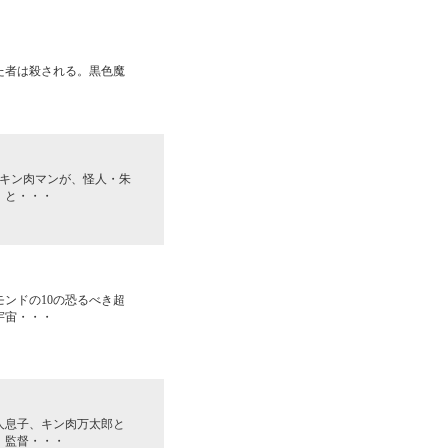
た者は殺される。黒色魔
たキン肉マンが、怪人・朱
」と・・・
ンドの10の恐るべき超
宇宙・・・
人息子、キン肉万太郎と
、監督・・・