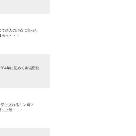
つて超人の頂点に立った
はあっ・・・
1984年に初めて劇場用映
を受け入れるキン肉マ
島に上陸・・・