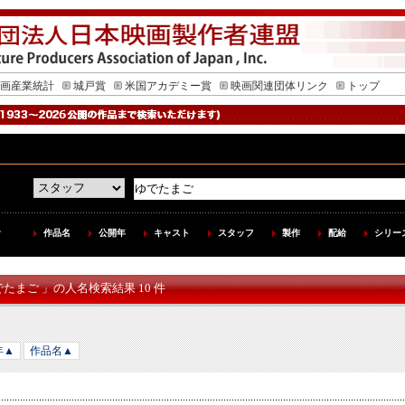
画産業統計
城戸賞
米国アカデミー賞
映画関連団体リンク
トップ
作品名
公開年
キャスト
スタッフ
製作
配給
シリー
でたまご 」の人名検索結果 10 件
年▲
作品名▲