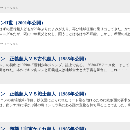
映アニメーション
ンII世（2001年公開）
はずの悪行超人どもが28年ぶりによみがえり、再び地球征服に乗り出してきた。か
＝スグルだが、既に中年親父と化し、闘うことはもはや不可能。しかし、希望の光
映アニメーション
ン 正義超人ＶＳ古代超人（1985年公開）
ン」の初出は1979年「週刊少年ジャンプ」誌上である。1983年TVアニメ化、そして
開された。本作でキン肉マンと正義超人は地球全土と大宇宙を舞台に、これ・・・
ン 正義超人ＶＳ戦士超人（1986年公開）
アニメの劇場版第7作目。鉄仮面にとらわれたミート君を助けるために鉄仮面の要求
は、南シナ海に浮かぶ謎の島インモラ島にある謎の宝物を持ち帰ることであった。
ン 逆襲！宇宙かくれ超人（1985年公開）