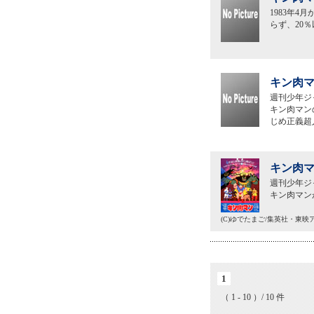
1983年
らず、20
キン肉マ
週刊少年ジ
キン肉マン
じめ正義超
キン肉マ
週刊少年ジ
キン肉マン
(C)ゆでたまご/集英社・東
1
（ 1 - 10 ）/ 10 件