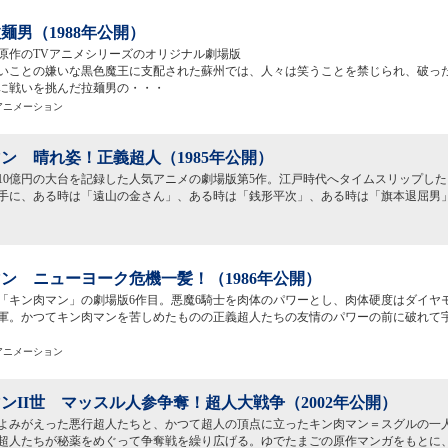
麺男（1988年公開）
原作のTVアニメシリーズのオリジナル劇場版
いことの嫌いな黒色魔王に支配された蘇州では、人々は笑うことを禁じられ、破っ
に戦いを挑んだ拉麺男の・・・
映アニメーション
ン 晴れ姿！正義超人（1985年公開）
10億円の大台を記録した人気アニメの劇場版第5作。江戸時代へタイムスリップし
手に、ある時は「遠山の金さん」、ある時は「銭形平次」、ある時は「旗本退屈男
ン ニューヨーク危機一髪！（1986年公開）
「キン肉マン」の劇場版6作目。悪魔6騎士を肉体のパワーとし、肉体硬度はダイヤモ
軍。かつてキン肉マンを苦しめたものの正義超人たちの友情のパワーの前に破れて
映アニメーション
ンII世 マッスル人参争奪！超人大戦争（2002年公開）
によみがえった悪行超人たちと、かつて超人の頂点に立ったキン肉マン＝スグルの一
超人たちが秘薬をめぐって争奪戦を繰り広げる。ゆでたまごの原作マンガをもとに