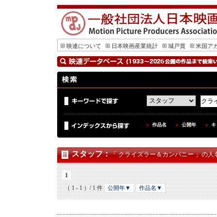
映連について
日本映画産業統計
城戸賞
米国ア
作品名
公開年
キ
スタッフ
：
「 クライズラー＆カンパニー 」の人名
1
（ 1 - 1 ）/ 1 件
公開年▼
作品名▼