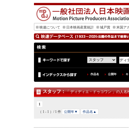
映連について
日本映画産業統計
城戸賞
米国ア
作品名
公開年
キ
スタッフ
：
「 ディディエ・ドゥコワン 」の人名検
1
（ 1 - 1 ）/ 1 件
公開年▼
作品名▲