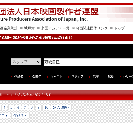
画産業統計
城戸賞
米国アカデミー賞
映画関連団体リンク
トップ
作品名
公開年
キャスト
スタッフ
製作
配給
シリー
城目正 」の人名検索結果 248 件
4
5
6
7
8
9
10
次の10件>
開年▼
作品名▼