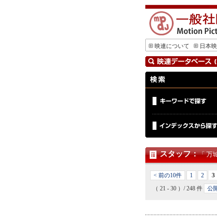
映連について
日本映
スタッフ
：
「 万
3
< 前の10件
1
2
（ 21 - 30 ）/ 248 件
公