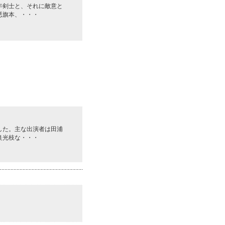
年剣士と、それに敵意と
悪旗本、・・・
した。主な出演者は田浦
良光枝な・・・