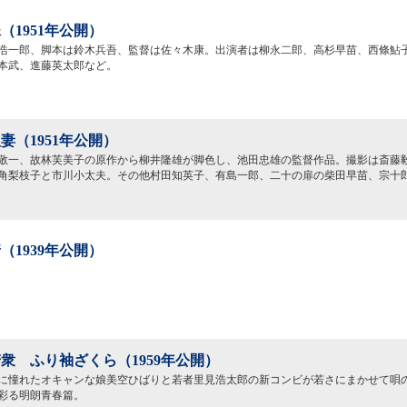
（1951年公開）
浩一郎、脚本は鈴木兵吾、監督は佐々木康。出演者は柳永二郎、高杉早苗、西條鮎
本武、進藤英太郎など。
妻（1951年公開）
敬一、故林芙美子の原作から柳井隆雄が脚色し、池田忠雄の監督作品。撮影は斎藤
角梨枝子と市川小太夫。その他村田知英子、有島一郎、二十の扉の柴田早苗、宗十
（1939年公開）
衆 ふり袖ざくら（1959年公開）
に憧れたオキャンな娘美空ひばりと若者里見浩太郎の新コンビが若さにまかせて唄
彩る明朗青春篇。