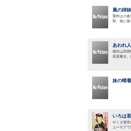
嵐の姉妹
製作は小倉
郎、他に坂
あわれ人
製作は田岡
若原雅夫、
妹の晴着
いろは若
やくざ渡世
ユーモアで