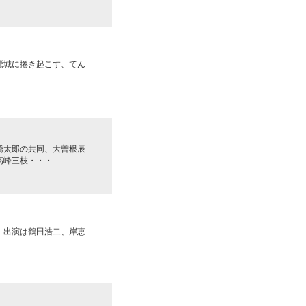
鶯城に捲き起こす、てん
橋太郎の共同、大曽根辰
高峰三枝・・・
。出演は鶴田浩二、岸恵