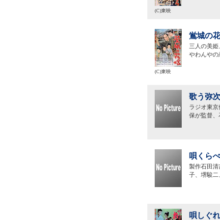
(C)東映
鴬城の花
三人の美姫
やわんやの
(C)東映
歌う弥次
ラジオ東京
保が監督、
唄くらべ
製作石田清
子、堺駿二
唄しぐれ