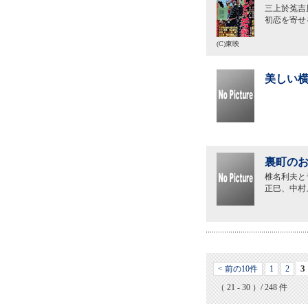
三上於菟吉
初恋を寄せ
(C)東映
美しい横
裏町のお
椎名利夫と
正巳、中村
3
< 前の10件
1
2
（ 21 - 30 ）/ 248 件