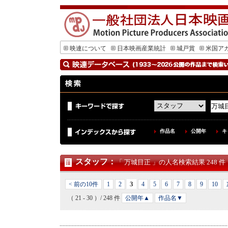
映連について
日本映画産業統計
城戸賞
米国ア
作品名
公開年
キ
スタッフ
：
「 万城目正 」の人名検索結果 248 件
3
< 前の10件
1
2
4
5
6
7
8
9
10
（ 21 - 30 ）/ 248 件
公開年▲
作品名▼