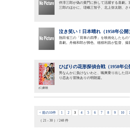
伴淳三郎が偽の黄門に扮して活躍する喜劇。
三郎のほかに、瑳峨三智子、北上弥太朗、さ
泣き笑い！日本晴れ（1958年公開
熱田省三の「荷車の四季」を映画化したもの
喜劇。舟橋和郎が脚色、穂積利昌が監督、撮
ひばりの花形探偵合戦（1958年公
男なんかに負けないわと、颯爽乗り出した日
り恋あり冒険ありの明朗篇。
(C)東映
3
< 前の10件
1
2
4
5
6
7
8
9
10
（ 21 - 30 ）/ 248 件