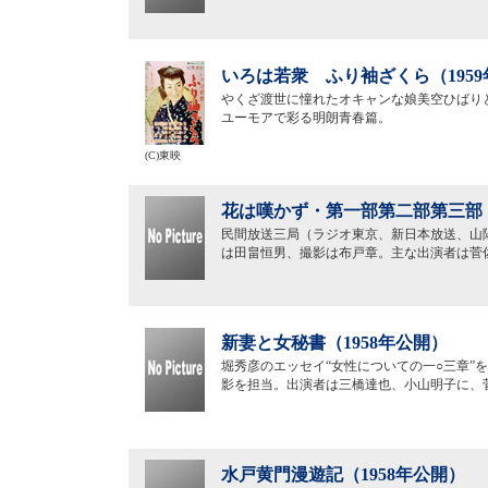
いろは若衆 ふり袖ざくら（195
やくざ渡世に憧れたオキャンな娘美空ひばり
ユーモアで彩る明朗青春篇。
(C)東映
花は嘆かず・第一部第二部第三部（
民間放送三局（ラジオ東京、新日本放送、山
は田畠恒男、撮影は布戸章。主な出演者は菅
新妻と女秘書（1958年公開）
堀秀彦のエッセイ“女性についての一○三章”
影を担当。出演者は三橋達也、小山明子に、
水戸黄門漫遊記（1958年公開）