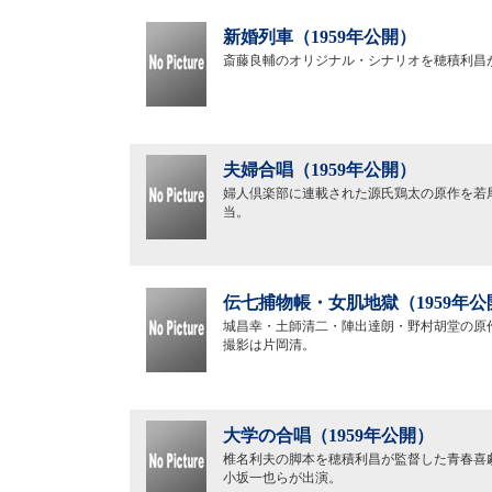
新婚列車（1959年公開）
斎藤良輔のオリジナル・シナリオを穂積利昌
夫婦合唱（1959年公開）
婦人倶楽部に連載された源氏鶏太の原作を若
当。
伝七捕物帳・女肌地獄（1959年公
城昌幸・土師清二・陣出達朗・野村胡堂の原
撮影は片岡清。
大学の合唱（1959年公開）
椎名利夫の脚本を穂積利昌が監督した青春喜
小坂一也らが出演。