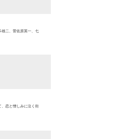
多雄二、菅佐原英一、七
て、恋と憎しみに泣く街