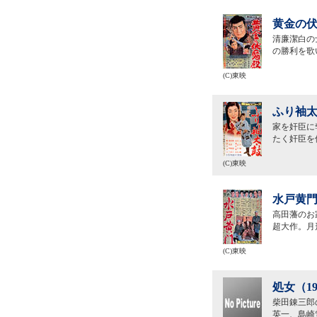
黄金の伏
清廉潔白の
の勝利を歌
(C)東映
ふり袖太
家を奸臣に
たく奸臣を
(C)東映
水戸黄門
高田藩のお
超大作。月
(C)東映
処女（1
柴田錬三郎
英一、島崎