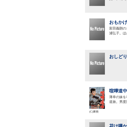
おもかげ
富田義朗の
浦弘子。ほ
おしどり
喧嘩道中
薄幸の妹を
道旅。男度
(C)東映
花は嘆か