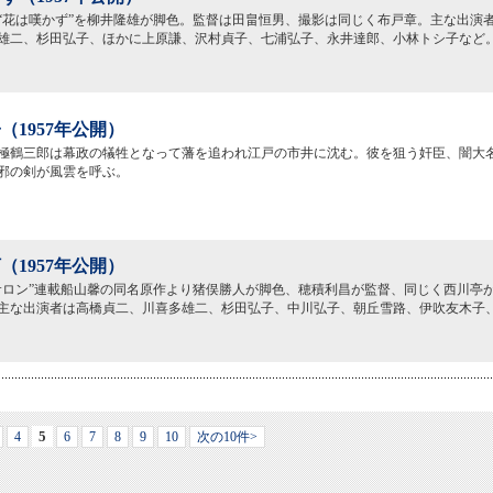
“花は嘆かず”を柳井隆雄が脚色。監督は田畠恒男、撮影は同じく布戸章。主な出演
雄二、杉田弘子、ほかに上原謙、沢村貞子、七浦弘子、永井達郎、小林トシ子など
（1957年公開）
極鶴三郎は幕政の犠牲となって藩を追われ江戸の市井に沈む。彼を狙う奸臣、闇大
邪の剣が風雲を呼ぶ。
（1957年公開）
サロン”連載船山馨の同名原作より猪俣勝人が脚色、穂積利昌が監督、同じく西川亭
主な出演者は高橋貞二、川喜多雄二、杉田弘子、中川弘子、朝丘雪路、伊吹友木子
5
4
6
7
8
9
10
次の10件>