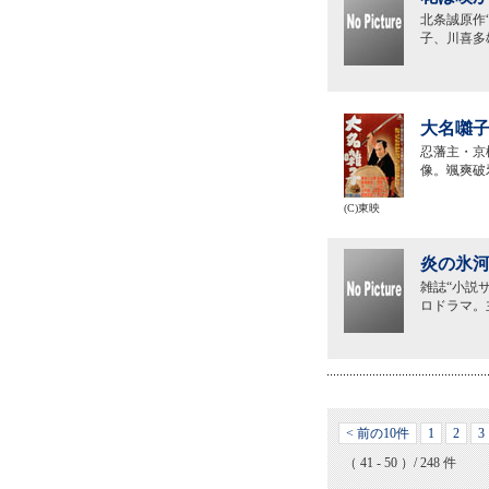
北条誠原作
子、川喜多
大名囃子
忍藩主・京
像。颯爽破
(C)東映
炎の氷河
雑誌“小説
ロドラマ。
< 前の10件
1
2
3
（ 41 - 50 ）/ 248 件