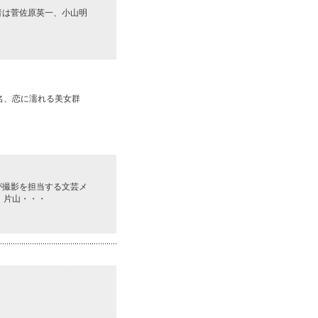
者は菅佐原英一、小山明
。
名、恋に濡れる美女群
が撮影を担当する文芸メ
、片山・・・