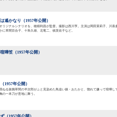
は遙かなり（1957年公開）
オリジナルシナリオを、穂積利昌が監督。撮影は西川亨。主演は岡田茉莉子、川喜
かに草間百合子、十朱久雄、北竜二、槙芙佐子など。
喧嘩笠（1957年公開）
（1957年公開）
尋ねる旅鴉草間の半次郎がふと見染めた鳥追い娘・おたかと、惚れて嫌って喧嘩し
胸の一本刀が意地に舞う。
ず（1957年公開）