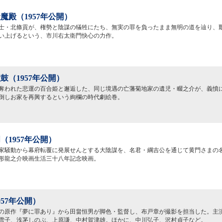
魔殿（1957年公開）
士・北條貢が、権勢と陰謀の犠牲にたち、無実の罪を負ったまま無明の道を辿り、
い上げるという、市川右太衛門快心の力作。
鼓（1957年公開）
奪われた悲運の百合姫と邂逅した、同じ境遇の亡藩菊地家の遺児・畷之介が、義憤
倒しお家を再興するという絢欄の時代劇絵巻。
（1957年公開）
家騒動から幕府転覆に発展せんとする大陰謀を、名君・綱吉公を通じて黄門さまの
形龍之介映画生活三十八年記念映画。
957年公開）
の原作『夢に罪あり』から田畠恒男が脚色・監督し、布戸章が撮影を担当した。主
雪子、浅茅しのぶ、上原謙、中村賀津雄。ほかに、中川弘子、沢村貞子など。