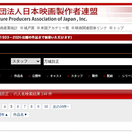
画産業統計
城戸賞
米国アカデミー賞
映画関連団体リンク
トップ
作品名
公開年
キャスト
スタッフ
製作
配給
シリー
城目正 」の人名検索結果 248 件
5
4
6
7
8
9
10
次の10件>
開年▲
作品名▼