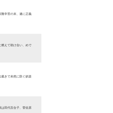
艱難辛苦の末、遂に正義
に燃えて助け合い、めで
名裁きで未然に防ぐ娯楽
演は田代百合子、菅佐原