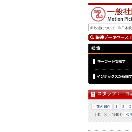
映連について
日本映
スタッフ
：
「 万
< 前の10件
1
2
3
（ 41 - 50 ）/ 248 件
公