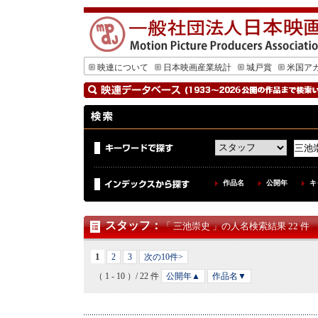
映連について
日本映画産業統計
城戸賞
米国ア
作品名
公開年
キ
スタッフ
：
「 三池崇史 」の人名検索結果 22 件
1
2
3
次の10件>
（ 1 - 10 ）/ 22 件
公開年▲
作品名▼