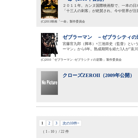
２０１１年。カンヌ国際映画祭で、一本の日
「十三人の刺客」が絶賛され、今や世界が注
(C)2011映画「一命」製作委員会
ゼブラーマン －ゼブラシティの逆
宮藤官九郎（脚本）×三池崇史（監督）という
ーマン』から6年。熟成期間を経た3人が“哀
(C)2010「ゼブラーマン -ゼブラシティの逆襲-」製作委員会
クローズZEROII（2009年公開）
1
2
3
次の10件>
（ 1 - 10 ）/ 22 件