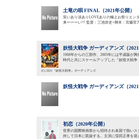
土竜の唄 FINAL（2021年公開）
笑いあり涙ありLOVEありの極上お祭りエン
来ーーーい!!! 監督：三池崇史×脚本：宮藤
妖怪大戦争 ガーディアンズ（202
1968年からの三部作、2005年には平成版
時代と共にスケールアップした『妖怪大戦争
(C) 2021『妖怪大戦争』ガーディアンズ
妖怪大戦争 ガーディアンズ（202
初恋（2020年公開）
世界の国際映画祭から招待され各国で熱いス
持して日本に凱旋する。主演に窪田正孝を迎