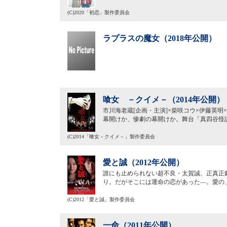
(C)2020「初恋」製作委員会
ラプラスの魔女（2018年公開）
喰女 －クイメ－（2014年公開）
市川海老蔵[企画・主演]×柴咲コウ×伊藤英
幕開けか、惨劇の幕開けか。舞台「真四谷怪
(C)2014「喰女－クイメ－」製作委員会
愛と誠（2012年公開）
誰にも止められない超不良・太賀誠、正真正
り。だがそこには運命の恋があった―。愛の
(C)2012「愛と誠」製作委員会
一命（2011年公開）