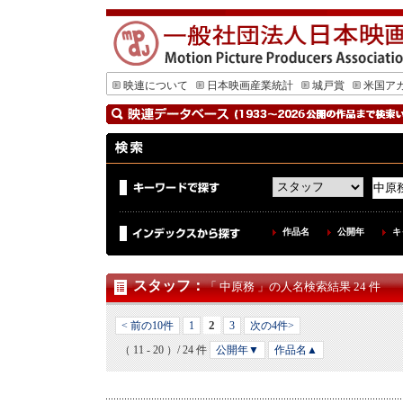
映連について
日本映画産業統計
城戸賞
米国ア
作品名
公開年
キ
スタッフ
：
「 中原務 」の人名検索結果 24 件
2
< 前の10件
1
3
次の4件>
（ 11 - 20 ）/ 24 件
公開年▼
作品名▲