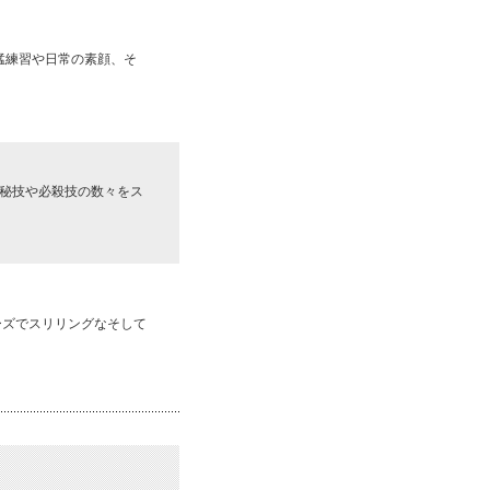
猛練習や日常の素顔、そ
。
秘技や必殺技の数々をス
ーズでスリリングなそして