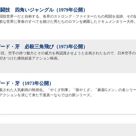
闘技 四角いジャングル（1979年公開）
闘技世界一だと自称する、各界のストロング・ファイターたちの死闘を追跡、その
酷な世界に青春のすべてを賭けた男たちのロマンを網羅したドキュメンタリー大作
ード・牙 必殺三角飛び（1973年公開）
作目。空手の持つ魅力とその威力を再認識させようと企画されたもので、日本空手の
叩きつけた痛快娯楽アクション映画。
ード・牙（1973年公開）
載された人気劇画の映画化。「やくざ刑事」「狼やくざ」「麻薬Gメン」の各シリ
アクションを演じて来た千葉真一ならではの新シリーズ。