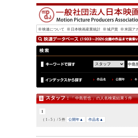
映連について
日本映画産業統計
城戸賞
米国ア
作品名
公開年
キ
スタッフ
：
「 中島哲也 」の人名検索結果 5 件
1
（ 1 - 5 ）/ 5 件
公開年▲
作品名▲