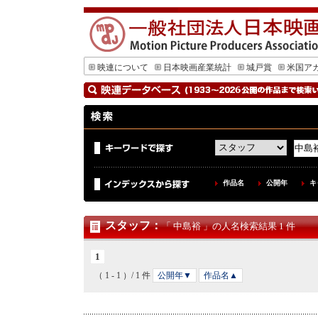
映連について
日本映画産業統計
城戸賞
米国ア
作品名
公開年
キ
スタッフ
：
「 中島裕 」の人名検索結果 1 件
1
（ 1 - 1 ）/ 1 件
公開年▼
作品名▲