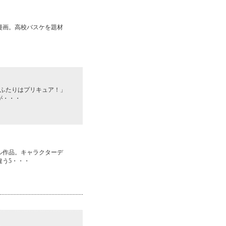
年漫画。高校バスケを題材
「ふたりはプリキュア！」
が・・・
ル作品。キャラクターデ
う5・・・