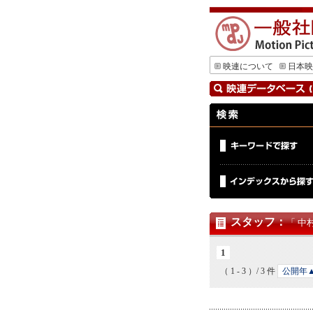
映連について
日本映
スタッフ
：
「 中
1
（ 1 - 3 ）/ 3 件
公開年