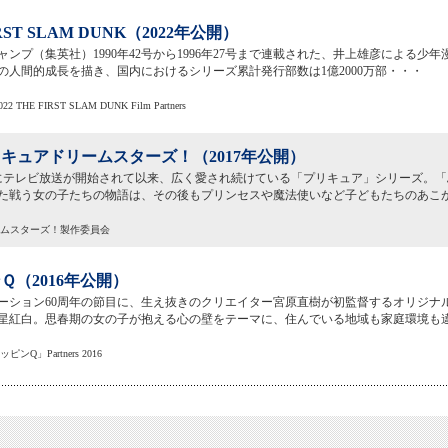
IRST SLAM DUNK（2022年公開）
ャンプ（集英社）1990年42号から1996年27号まで連載された、井上雄彦による少
の人間的成長を描き、国内におけるシリーズ累計発行部数は1億2000万部・・・
022 THE FIRST SLAM DUNK Film Partners
キュアドリームスターズ！（2017年公開）
2月にテレビ放送が開始されて以来、広く愛され続けている「プリキュア」シリーズ。
た戦う女の子たちの物語は、その後もプリンセスや魔法使いなど子どもたちのあこ
リームスターズ！製作委員会
Ｑ（2016年公開）
ーション60周年の節目に、生え抜きのクリエイター宮原直樹が初監督するオリジナ
星紅白。思春期の女の子が抱える心の壁をテーマに、住んでいる地域も家庭環境も違
Q」Partners 2016