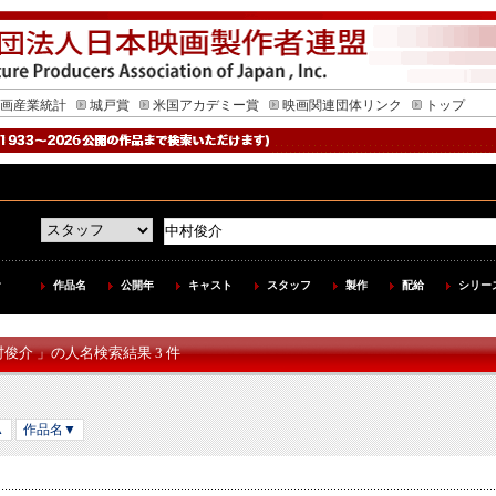
画産業統計
城戸賞
米国アカデミー賞
映画関連団体リンク
トップ
作品名
公開年
キャスト
スタッフ
製作
配給
シリー
村俊介 」の人名検索結果 3 件
▲
作品名▼