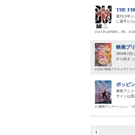
THE F
週刊少年ジ
に選手たち
(C)I.T.PLANNING，INC. :(C)2
映画プリ
2004年
から始まっ
(C)2017映画プリキュアド
ポッピン
東映アニメ
ザインは黒
(C)東映アニメーション／「ポッピン
1