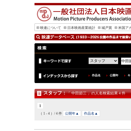
映連について
日本映画産業統計
城戸賞
米国ア
作品名
公開年
キ
スタッフ
：
「 中田節三 」の人名検索結果 4 件
1
（ 1 - 4 ）/ 4 件
公開年▲
作品名▲