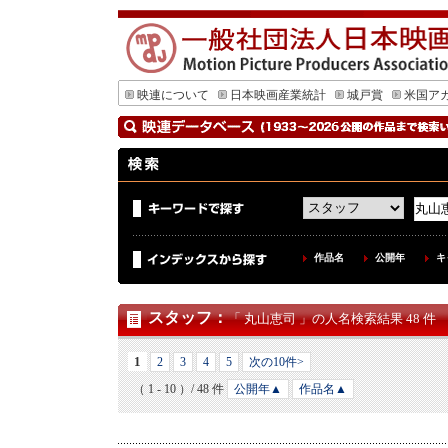
映連について
日本映画産業統計
城戸賞
米国ア
作品名
公開年
キ
スタッフ
：
「 丸山恵司 」の人名検索結果 48 件
1
2
3
4
5
次の10件>
（ 1 - 10 ）/ 48 件
公開年▲
作品名▲