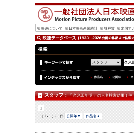
映連について
日本映画産業統計
城戸賞
米国ア
作品名
公開年
キ
スタッフ
：
「 久米田年明 」の人名検索結果 1 件
1
（ 1 - 1 ）/ 1 件
公開年▼
作品名▲