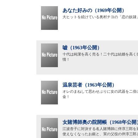
あなた好みの（1969年公開）
大ヒットを続けている奥村チヨの「恋の奴隷
嘘（1963年公開）
十代は純潔を高く売る！二十代は結婚を高く
情！
温泉芸者（1963年公開）
オレのまねして思わせぶりに女の武器を二倍
金！
女賭博師奥の院開帳（1968年公開
江波杏子に対決する名人賭博師に伴淳三郎を
使えなくなったお銀と、実の父役の伴淳三郎