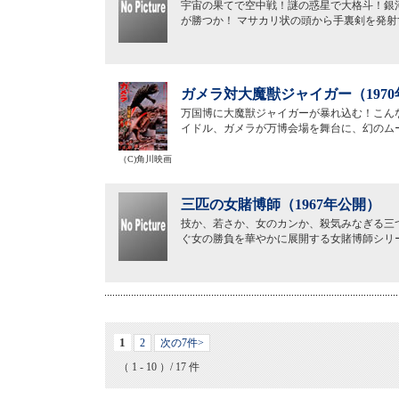
宇宙の果てで空中戦！謎の惑星で大格斗！銀
が勝つか！ マサカリ状の頭から手裏剣を発
ガメラ対大魔獣ジャイガー（197
万国博に大魔獣ジャイガーが暴れ込む！こん
イドル、ガメラが万博会場を舞台に、幻のム
（C)角川映画
三匹の女賭博師（1967年公開）
技か、若さか、女のカンか、殺気みなぎる三
ぐ女の勝負を華やかに展開する女賭博師シリ
1
2
次の7件>
（ 1 - 10 ）/ 17 件