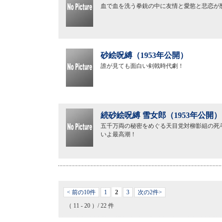
血で血を洗う拳銃の中に友情と愛慾と悲恋が
砂絵呪縛（1953年公開）
誰が見ても面白い剣戟時代劇！
続砂絵呪縛 雪女郎（1953年公開）
五千万両の秘密をめぐる天目党対柳影組の死
いよ最高潮！
2
< 前の10件
1
3
次の2件>
（ 11 - 20 ）/ 22 件