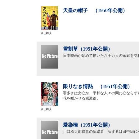
天皇の帽子 （1950年公開）
(C)東映
雪割草（1951年公開）
日本映画が始めて描いた八千万人の家庭を訪
限りなき情熱 （1951年公開）
罪多きは女心か、平和な人々の間に心ならず
花を咲かせる感激篇。
(C)東映
愛染橋（1951年公開）
川口松太郎得意の情緒者 演ずるは田中絹代