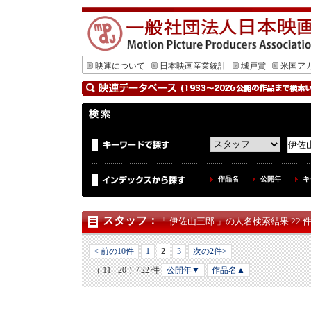
映連について
日本映画産業統計
城戸賞
米国ア
作品名
公開年
キ
スタッフ
：
「 伊佐山三郎 」の人名検索結果 22 
2
< 前の10件
1
3
次の2件>
（ 11 - 20 ）/ 22 件
公開年▼
作品名▲