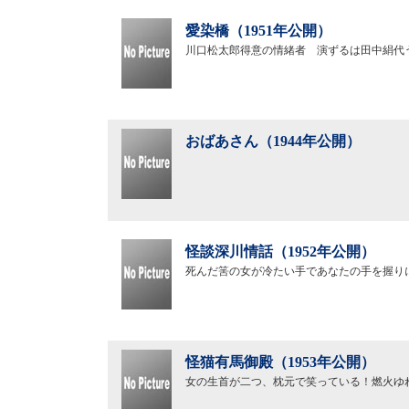
愛染橋（1951年公開）
川口松太郎得意の情緒者 演ずるは田中絹代
おばあさん（1944年公開）
怪談深川情話（1952年公開）
死んだ筈の女が冷たい手であなたの手を握り
怪猫有馬御殿（1953年公開）
女の生首が二つ、枕元で笑っている！燃火ゆ