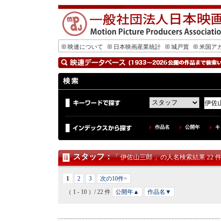
映連について
日本映画産業統計
城戸賞
米国ア
作品名
公開年
キ
スタッフ
：
「 伊佐山三郎 」の人名検索結果 22 
1
2
3
次の10件>
（ 1 - 10 ）/ 22 件
公開年▲
作品名▼