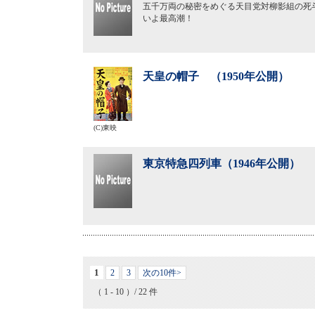
五千万両の秘密をめぐる天目党対柳影組の死
いよ最高潮！
天皇の帽子 （1950年公開）
(C)東映
東京特急四列車（1946年公開）
1
2
3
次の10件>
（ 1 - 10 ）/ 22 件