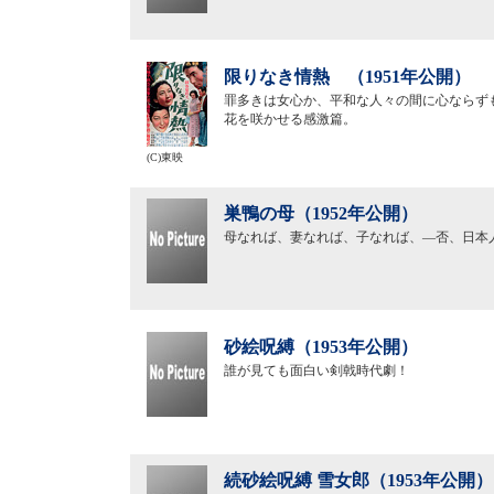
限りなき情熱 （1951年公開）
罪多きは女心か、平和な人々の間に心ならず
花を咲かせる感激篇。
(C)東映
巣鴨の母（1952年公開）
母なれば、妻なれば、子なれば、―否、日本
砂絵呪縛（1953年公開）
誰が見ても面白い剣戟時代劇！
続砂絵呪縛 雪女郎（1953年公開）