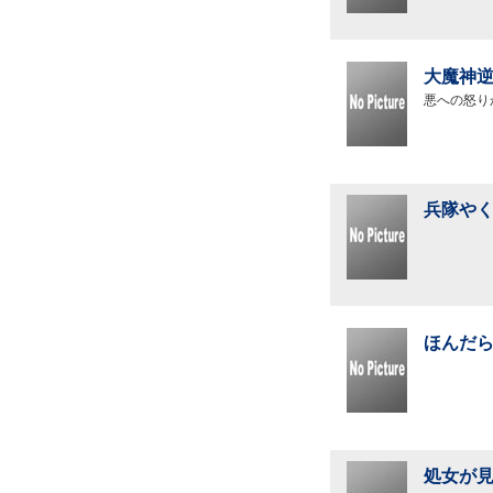
大魔神逆
悪への怒り
兵隊やく
ほんだら
処女が見