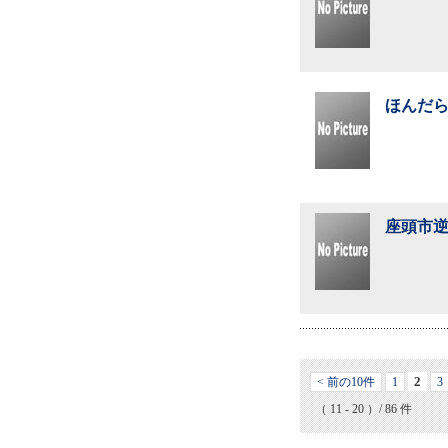
ほんだら
座頭市逆
2
< 前の10件
1
3
（ 11 - 20 ）/ 86 件