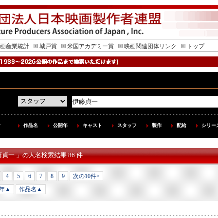
画産業統計
城戸賞
米国アカデミー賞
映画関連団体リンク
トップ
作品名
公開年
キャスト
スタッフ
製作
配給
シリー
藤貞一 」の人名検索結果 86 件
4
5
6
7
8
9
次の10件>
年▲
作品名▲