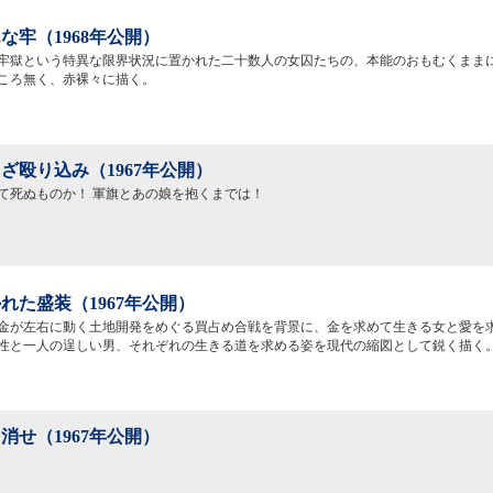
な牢（1968年公開）
牢獄という特異な限界状況に置かれた二十数人の女囚たちの、本能のおもむくまま
ころ無く、赤裸々に描く。
ざ殴り込み（1967年公開）
て死ぬものか！ 軍旗とあの娘を抱くまでは！
れた盛装（1967年公開）
金が左右に動く土地開発をめぐる買占め合戦を背景に、金を求めて生きる女と愛を
性と一人の逞しい男、それぞれの生きる道を求める姿を現代の縮図として鋭く描く
消せ（1967年公開）