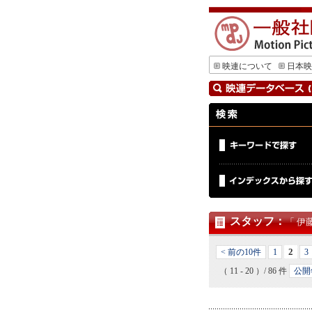
映連について
日本映
スタッフ
：
「 伊
2
< 前の10件
1
3
（ 11 - 20 ）/ 86 件
公開