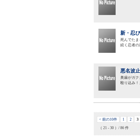
新・忍び
死んでたま
続く忍者の
悪名波止
奥歯がガク
殴り込み！
3
< 前の10件
1
2
（ 21 - 30 ）/ 86 件