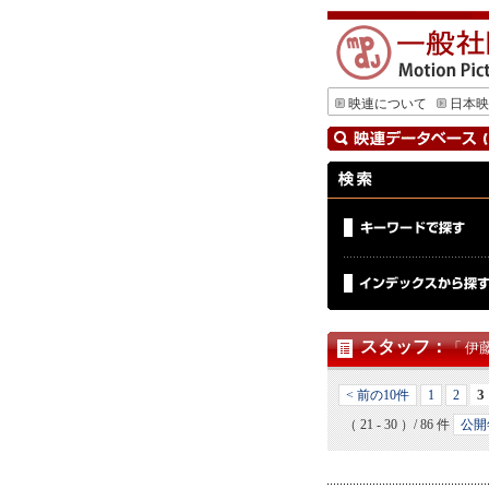
映連について
日本映
スタッフ
：
「 伊
3
< 前の10件
1
2
（ 21 - 30 ）/ 86 件
公開