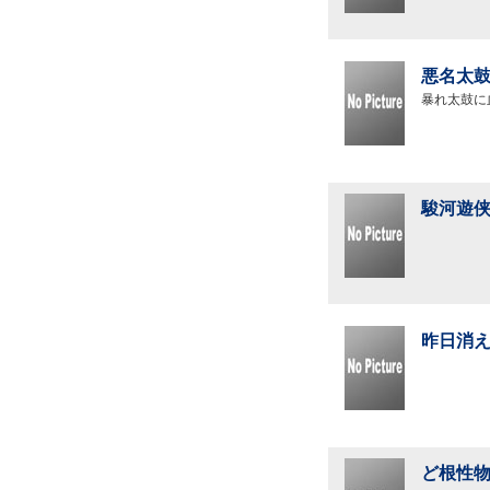
悪名太鼓
暴れ太鼓に
駿河遊侠
昨日消え
ど根性物