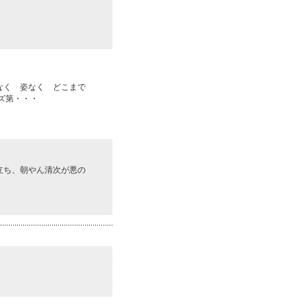
なく 姿なく どこまで
ズ第・・・
立ち、朝やん清次が悪の