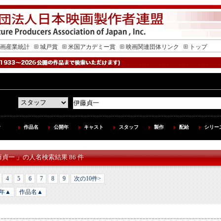
画産業統計
城戸賞
米国アカデミー賞
映画関連団体リンク
トップ
作品名
公開年
キャスト
スタッフ
製作
配給
シリー
藤貞一 」の人名検索結果 86 件
4
5
6
7
8
9
次の10件>
年▲
作品名▲