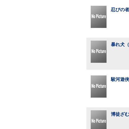
忍びの者
暴れ犬（
駿河遊侠
博徒ざむ