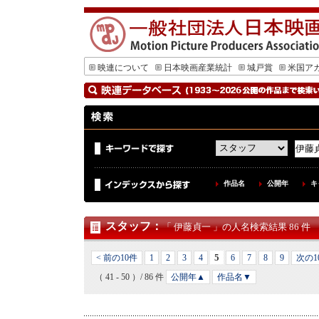
映連について
日本映画産業統計
城戸賞
米国ア
作品名
公開年
キ
スタッフ
：
「 伊藤貞一 」の人名検索結果 86 件
5
< 前の10件
1
2
3
4
6
7
8
9
次の1
（ 41 - 50 ）/ 86 件
公開年▲
作品名▼