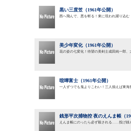
黒い三度笠（1961年公開）
西へ飛んで、悪を斬る！東に現われ躍り込む
美少年変化（1961年公開）
花の姿の七変化！待望の美剣士成田純一郎、
喧嘩富士（1961年公開）
一人ずつでも鬼よりこわい！三人揃えば東海
銭形平次捕物控 夜のえんま帳（19
えんま帳にのったら必ず殺される……投げ銭