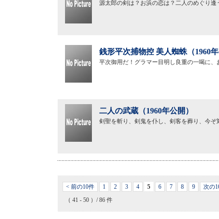
源太郎の剣は？お浜の恋は？二人のめぐり逢
銭形平次捕物控 美人蜘蛛（1960
平次御用だ！グラマー目明し良重の一喝に、
二人の武蔵（1960年公開）
剣聖を斬り、剣鬼を仆し、剣客を葬り、今ぞ
5
< 前の10件
1
2
3
4
6
7
8
9
次の1
（ 41 - 50 ）/ 86 件