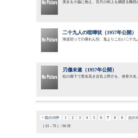
美女を小脇に抱え、百尺の樹上を綱渡る醜怪
二十九人の喧嘩状（1957年公開）
海道切っての暴れん坊、鬼よりこわい二十九
刃傷未遂（1957年公開）
松の廊下で悪名高き吉良上野介を、侠骨大名
7
< 前の10件
1
2
3
4
5
6
8
9
次の1
（ 61 - 70 ）/ 86 件