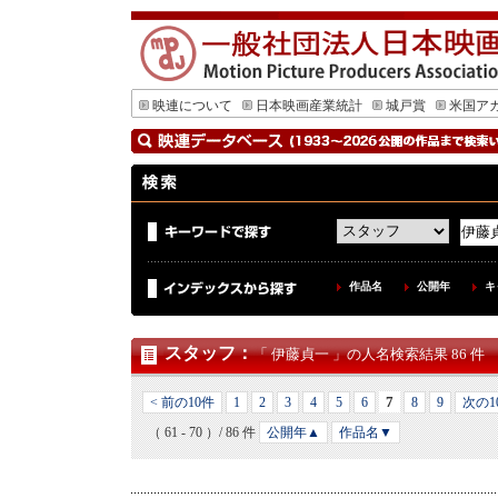
映連について
日本映画産業統計
城戸賞
米国ア
作品名
公開年
キ
スタッフ
：
「 伊藤貞一 」の人名検索結果 86 件
7
< 前の10件
1
2
3
4
5
6
8
9
次の1
（ 61 - 70 ）/ 86 件
公開年▲
作品名▼