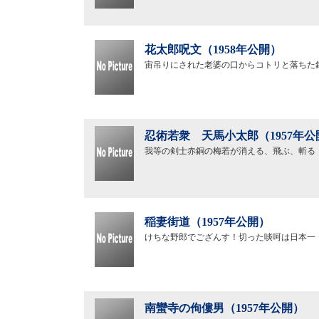
花太郎呪文（1958年公開）
宙吊りにされた老婆の口からコトリと落ちた
忍術若衆 天馬小太郎（1957年公
我等の剣士赤銅の梅若が消える、飛ぶ、斬る
稲妻街道（1957年公開）
けちな野郎でござんす！切った啖呵は日本一
南蠻寺の佝僂男（1957年公開）