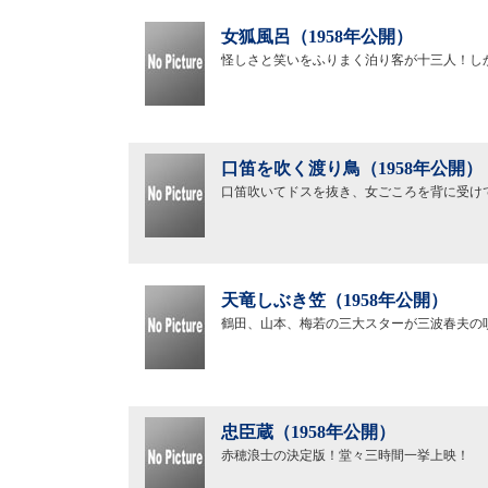
女狐風呂（1958年公開）
怪しさと笑いをふりまく泊り客が十三人！し
口笛を吹く渡り鳥（1958年公開）
口笛吹いてドスを抜き、女ごころを背に受け
天竜しぶき笠（1958年公開）
鶴田、山本、梅若の三大スターが三波春夫の
忠臣蔵（1958年公開）
赤穂浪士の決定版！堂々三時間一挙上映！