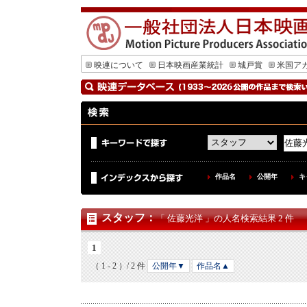
映連について
日本映画産業統計
城戸賞
米国ア
作品名
公開年
キ
スタッフ
：
「 佐藤光洋 」の人名検索結果 2 件
1
（ 1 - 2 ）/ 2 件
公開年▼
作品名▲