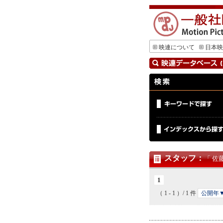
映連について
日本映
スタッフ
：
「 佐
1
（ 1 - 1 ）/ 1 件
公開年