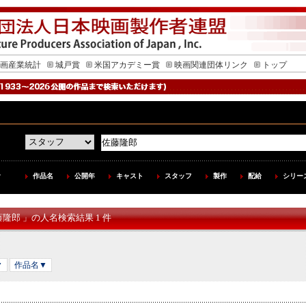
画産業統計
城戸賞
米国アカデミー賞
映画関連団体リンク
トップ
作品名
公開年
キャスト
スタッフ
製作
配給
シリー
藤隆郎 」の人名検索結果 1 件
▼
作品名▼