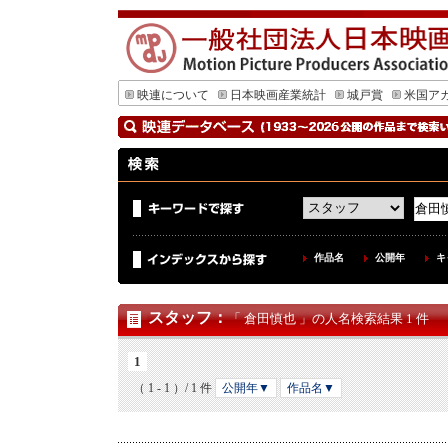
映連について
日本映画産業統計
城戸賞
米国ア
作品名
公開年
キ
スタッフ
：
「 倉田慎也 」の人名検索結果 1 件
1
（ 1 - 1 ）/ 1 件
公開年▼
作品名▼