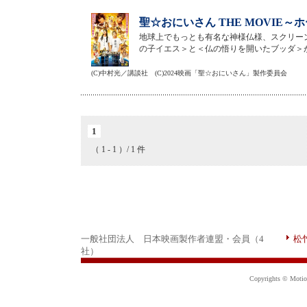
聖☆おにいさん THE MOVIE～
地球上でもっとも有名な神様仏様、スクリーン
の子イエス＞と＜仏の悟りを開いたブッダ＞
(C)中村光／講談社 (C)2024映画「聖☆おにいさん」製作委員会
1
（ 1 - 1 ）/ 1 件
一般社団法人 日本映画製作者連盟・会員（4
松
社）
Copyrights © Motion 