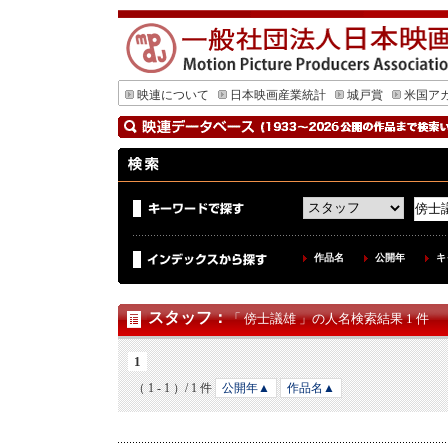
映連について
日本映画産業統計
城戸賞
米国ア
作品名
公開年
キ
スタッフ
：
「 傍士議雄 」の人名検索結果 1 件
1
（ 1 - 1 ）/ 1 件
公開年▲
作品名▲