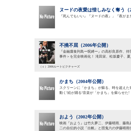
ヌードの夜愛は惜しみなく奪う（2
『死んでもいい』『ヌードの夜』」『夜がま
不撓不屈（2006年公開）
『金融腐食列島ー呪縛ー』の高杉良原作、待
事件＞を完全映画化！ 滝田栄、松坂慶子、
（ｃ）2006ルートピクチャーズ
かまち（2004年公開）
スクリーンに「かまち」が蘇る、時を超えた青
動く!絵が踊る!音楽が「かまち」を蘇らせた!
およう（2002年公開）
映画『およう』は竹久夢二、伊藤晴雨、藤島
二の自伝的小説「出帆」と団鬼六の伊藤晴雨