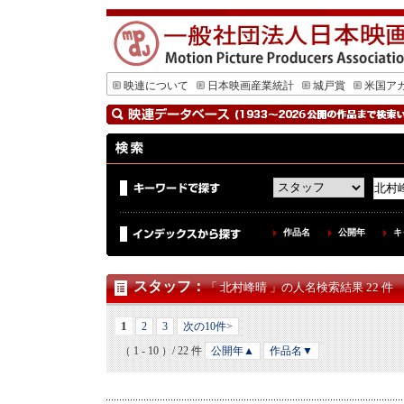
映連について
日本映画産業統計
城戸賞
米国ア
作品名
公開年
キ
スタッフ
：
「 北村峰晴 」の人名検索結果 22 件
1
2
3
次の10件>
（ 1 - 10 ）/ 22 件
公開年▲
作品名▼